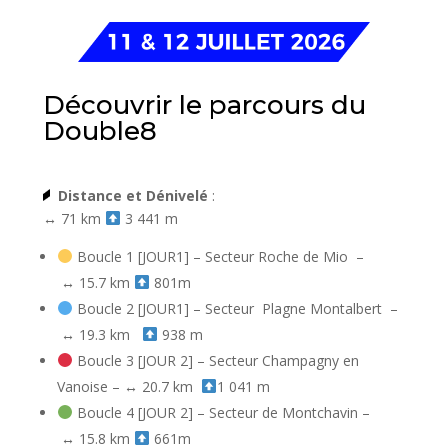
Découvrir le parcours du
Double8
Distance et Dénivelé
:
↔️
71 km
3 441 m
Boucle 1 [JOUR1] –
Secteur Roche de Mio –
↔️
15.7 km
801m
Boucle 2 [JOUR1] – Secteur
Plagne Montalbert –
↔️
19.3 km
938 m
Boucle 3 [JOUR 2] – Secteur Champagny en
Vanoise –
↔️
20.7 km
1 041 m
Boucle 4 [JOUR 2] – Secteur de Montchavin –
↔️
15.8 km
661m