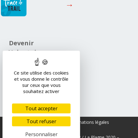
→
Devenir
Volontaire
→
Ce site utilise des cookies
et vous donne le contrôle
sur ceux que vous
Newsletter
souhaitez activer
S’abonner à la newsletter
→
Tout accepter
Tout refuser
Presse
–
Contact
–
Informations légales
Personnaliser
Tous droits réservés Le Super8 /
La Plagne
2020 –