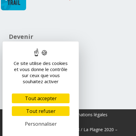
Devenir
Volontaire
→
Ce site utilise des cookies
et vous donne le contrôle
sur ceux que vous
souhaitez activer
Newsletter
S’abonner à la newsletter
Tout accepter
→
Tout refuser
Presse
–
Contact
–
Informations légales
Personnaliser
Tous droits réservés Le Super8 /
La Plagne
2020 –